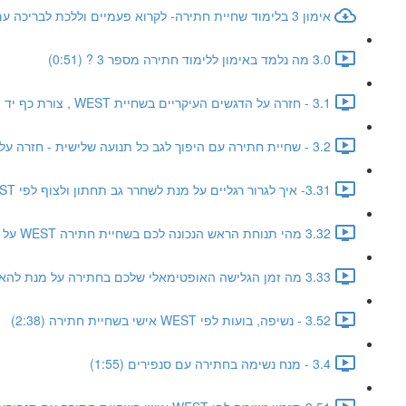
אימון 3 בלימוד שחיית חתירה- לקרוא פעמיים וללכת לבריכה עם חיוך ענק
3.0 מה נלמד באימון ללימוד חתירה מספר 3 ? (0:51)
3.1 - חזרה על הדגשים העיקריים בשחיית WEST , צורת כף יד ועומק מתיחה (1:25)
3.2 - שחיית חתירה עם היפוך לגב כל תנועה שלישית - חזרה על האימון הקודם עם סנפירים (0:52)
3.31- איך לגרור רגליים על מנת לשחרר גב תחתון ולצוף לפי WEST אישי (1:09)
3.32 מהי תנוחת הראש הנכונה לכם בשחיית חתירה WEST על מנת לצוף טוב יותר ולהתקדם מהר במים (1:20)
3.33 מה זמן הגלישה האופטימאלי שלכם בחתירה על מנת להאריך את זוקפי הגב ולצוף טוב יותר (1:32)
3.52 - נשיפה, בועות לפי WEST אישי בשחיית חתירה (2:38)
3.4 - מנח נשימה בחתירה עם סנפירים (1:55)