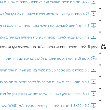
4.72- מתיחת ידיים מאחורי הגב בעמידה - מתיחות שחיינים (1:04)
4.73 מתיחת קרסול - להגמשה ויצירת אלסטיות של הקרסול בשחייה (1:12)
4.8- יש לרשום לעצמכם את השינוי בזמן האימון בין הפעם הראשונה ושלישית (0:42)
4.9 - טיפ שבועי לאימון מספר 4 , שיטת השחייה הבריאה בעולם WEST (0:02)
אימון 5- לימוד שחיית חתירה, באימון נלמד את המשולש הקדוש בשחיית WEST
אימון 5, קריאת האימון פעמיים וללכת לבריכה עם חיוך ענק
5.0 מטרת אימון מספר 5 , מה נלמד באימון השחייה ואיך המשולש הקדוש יגרום לכם להתעייף יותר לאט (0:48)
5.1 חימום- 8 דקות שחיית חתירה כל בריכה שנייה גב חתירה כל בריכה רביעית גב קלאסי WEST (1:25)
5.11- סרטון הדופק בשחייה , איך להשתמש בדופק נכון על מנת לייעל את אימון השחייה (6:04)
5.2 - 4-8X50 חתירה לימוד חץ ויציאה מהקיר לפי WEST אישי (1:24)