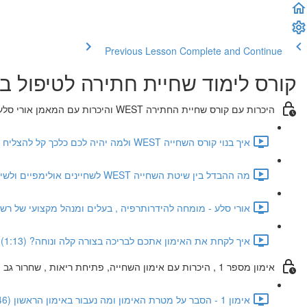
Previous Lesson
Complete and Continue
קורס לימוד שחיית חתירה לטיפול בכא
היכרות עם קורס שחיית החתירה WEST והיכרות עם המאמן אורי סלע
איך בנוי קורס השחייה WEST ולמה יהיה לכם כלכך קל להצליח בו? (2:14)
מה ההבדל בין שיטת השחייה WEST לשחיינים אולימפיים ולשיטות אחרות בעולם? (4:45)
אורי סלע - מומחה להידרותרפיה , בעלים ומנהל מקצועי של רשת מר
איך לקחת את האימון אתכם לבריכה בצורה קלה ונוחה? (1:13)
אימון מספר 1 , היכרות עם אימון השחייה, פתיחת ריאות , שחרור גב וצוואר
אימון 1 - הסבר על מטרת האימון ומה נעבור באימון הראשון (0:46)